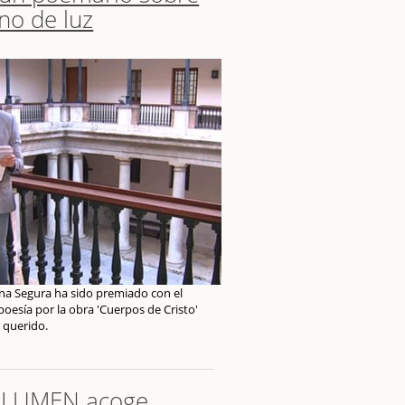
eno de luz
na Segura ha sido premiado con el
poesía por la obra 'Cuerpos de Cristo'
 querido.
O_LUMEN acoge