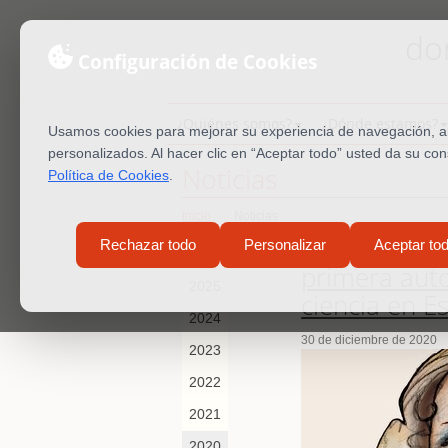
do
Configuración de Cookies
¿Quiénes somos?
¿Dónde estamos?
Usamos cookies para mejorar su experiencia de navegación, ana
personalizados. Al hacer clic en “Aceptar todo” usted da su co
Noticias
Política de Cookies
.
Inicio
Noticias
El dominico 
Rechazar todo
Personalizar
Aceptar to
2026
primera auto
2025
ciencia en E
2024
30 de diciembre de 2020
2023
2022
2021
2020