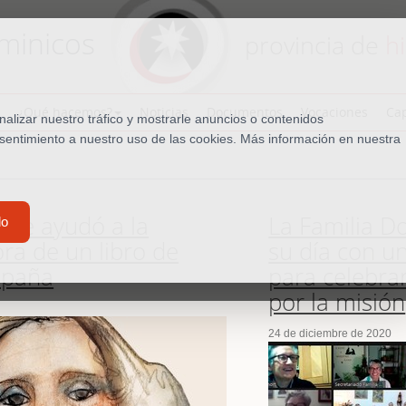
minicos
provincia de
h
¿Qué hacemos?
Noticias
Documentos
Vocaciones
Cap
lizar nuestro tráfico y mostrarle anuncios o contenidos
nsentimiento a nuestro uso de las cookies. Más información en nuestra
que ayudó a la
La Familia D
do
ra de un libro de
su día con u
spaña
para celebrar
por la misión
24 de diciembre de 2020