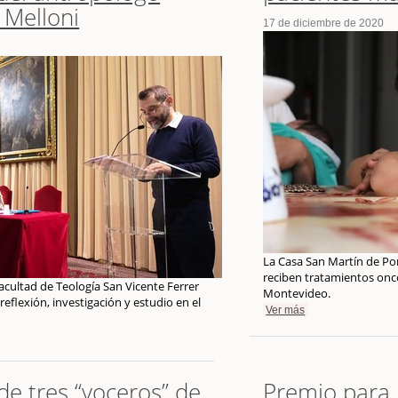
r Melloni
17 de diciembre de 2020
La Casa San Martín de Po
reciben tratamientos onc
acultad de Teología San Vicente Ferrer
Montevideo.
reflexión, investigación y estudio en el
Ver más
e tres “voceros” de
Premio para