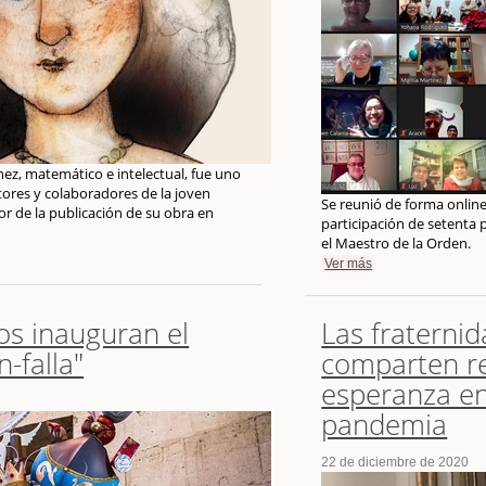
ez, matemático e intelectual, fue uno
ctores y colaboradores de la joven
Se reunió de forma online
or de la publicación de su obra en
participación de setenta 
el Maestro de la Orden.
Ver más
os inauguran el
Las fraternid
-falla"
comparten re
esperanza e
pandemia
22 de diciembre de 2020