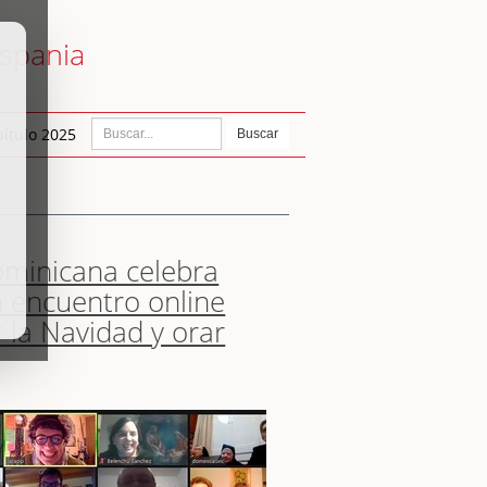
ispania
ítulo 2025
Buscar
ominicana celebra
n encuentro online
 la Navidad y orar