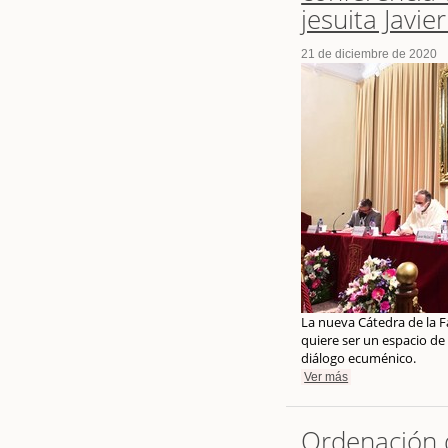
jesuita Javie
21 de diciembre de 2020
La nueva Cátedra de la F
quiere ser un espacio de 
diálogo ecuménico.
Ver más
Ordenación d