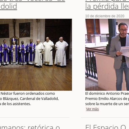
adolid
la pérdida ll
10 de diciembre de 2020
 fr. Néstor fueron ordenados como
El dominico Antonio Prae
 Blázquez, Cardenal de Valladolid,
Premio Emilio Alarcos de 
 de los asistentes.
sobre la muerte de un ser
Ver más
manos: retórica o
El Espacio 