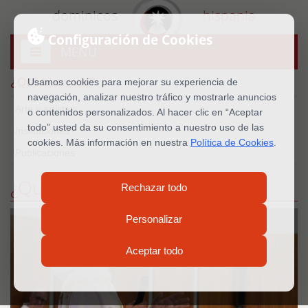
dominicos
hispania
Configuración de Cookies
MENU
Abrir
menú
¿Qué hacemos?
Usamos cookies para mejorar su experiencia de
navegación, analizar nuestro tráfico y mostrarle anuncios
Arte y artistas
o contenidos personalizados. Al hacer clic en “Aceptar
todo” usted da su consentimiento a nuestro uso de las
Instituciones
cookies. Más información en nuestra
Política de Cookies
.
Publicaciones
¿Qué hacemos?
Rechazar todo
Personalizar
Aceptar todo