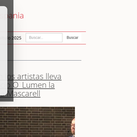
ispania
ítulo 2025
Buscar
 los artistas lleva
acio O_Lumen la
la Mascarell