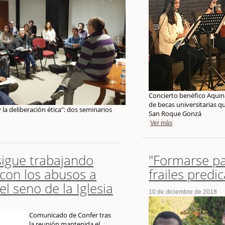
Concierto benéfico Aqui
de becas universitarias q
l y la deliberación ética": dos seminarios
San Roque Gonzá
Ver más
igue trabajando
"Formarse pa
con los abusos a
frailes predi
l seno de la Iglesia
10 de diciembre de 2018
Comunicado de Confer tras
la reunión mantenida el