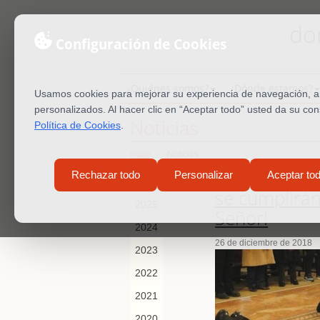
do
Configuración de Cookies
¿Quiénes somos?
¿Dónde estamos?
Usamos cookies para mejorar su experiencia de navegación, ana
personalizados. Al hacer clic en “Aceptar todo” usted da su co
Noticias
Política de Cookies
.
Inicio
Noticias
¡Feliz de ti 
Rechazar todo
Personalizar
Aceptar to
2026
se cumplirán
2025
Señor!
2024
26 de diciembre de 2018
2023
2022
2021
2020