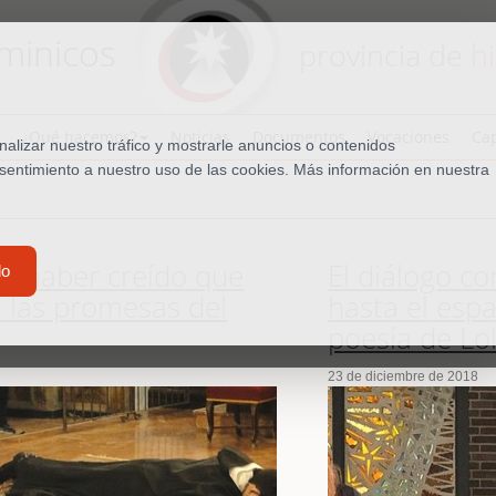
minicos
provincia de
h
¿Qué hacemos?
Noticias
Documentos
Vocaciones
Cap
lizar nuestro tráfico y mostrarle anuncios o contenidos
nsentimiento a nuestro uso de las cookies. Más información en nuestra
por haber creído que
El diálogo con
do
 las promesas del
hasta el esp
poesía de Lo
23 de diciembre de 2018