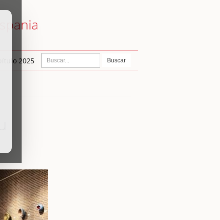
ispania
ítulo 2025
Buscar
u