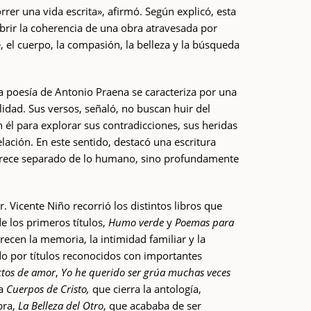
rrer una vida escrita», afirmó. Según explicó, esta
brir la coherencia de una obra atravesada por
, el cuerpo, la compasión, la belleza y la búsqueda
a poesía de Antonio Praena se caracteriza por una
lidad. Sus versos, señaló, no buscan huir del
él para explorar sus contradicciones, sus heridas
elación. En este sentido, destacó una escritura
parece separado de lo humano, sino profundamente
. Vicente Niño recorrió los distintos libros que
de los primeros títulos,
Humo verde
y
Poemas para
recen la memoria, la intimidad familiar y la
o por títulos reconocidos con importantes
ctos de amor
,
Yo he querido ser grúa muchas veces
ta
Cuerpos de Cristo,
que cierra la antología,
bra,
La Belleza del Otro
, que acababa de ser