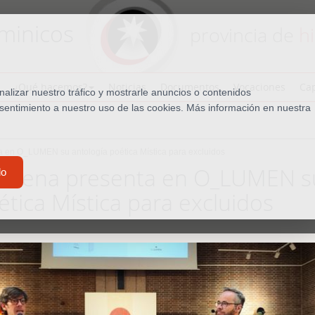
minicos
provincia de
h
¿Qué hacemos?
Noticias
Documentos
Vocaciones
Cap
lizar nuestro tráfico y mostrarle anuncios o contenidos
nsentimiento a nuestro uso de las cookies. Más información en nuestra
ta en O_LUMEN su antología poética Mística para excluidos
 Praena presenta en O_LUMEN s
do
ética Mística para excluidos