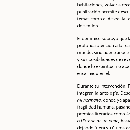
habitaciones, volver a reco
publicación permite descu
temas como el deseo, la fe
de sentido.
El dominico subrayó que l
profunda atención a la rea
mundo, sino adentrarse en 
y sus posibilidades de rev
donde lo espiritual no a
encarnado en él.
Durante su intervención, Fr
integran la antología. Des
mi hermana
, donde ya apa
fragilidad humana, pasand
premios literarios como
A
o
Historia de un alma,
has
dejando fuera su última o