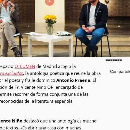
=======
espacio
O_LUMEN
de Madrid acogió la
Compártel
ra excluidos
, la antología poética que reúne la obra
or el poeta y fraile dominico
Antonio Praena
. El
ción de Fr. Vicente Niño OP, encargado de
ermite recorrer de forma conjunta una de las
reconocidas de la literatura española
icente Niño
destacó que una antología es mucho
de textos. «Es abrir una casa con muchas