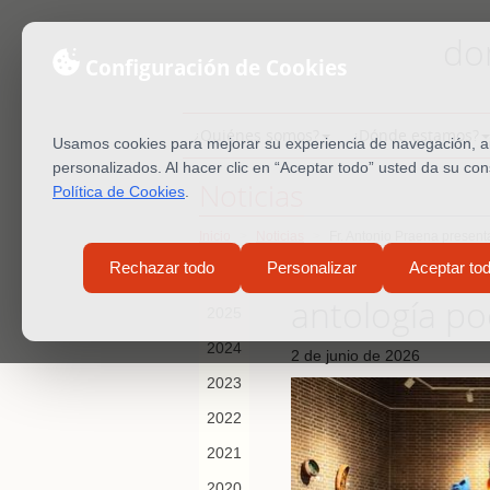
do
Configuración de Cookies
¿Quiénes somos?
¿Dónde estamos?
Usamos cookies para mejorar su experiencia de navegación, ana
personalizados. Al hacer clic en “Aceptar todo” usted da su co
Noticias
Política de Cookies
.
Inicio
Noticias
Fr. Antonio Praena presen
Fr. Antonio
Rechazar todo
Personalizar
Aceptar to
2026
antología po
2025
2024
2 de junio de 2026
2023
2022
2021
2020