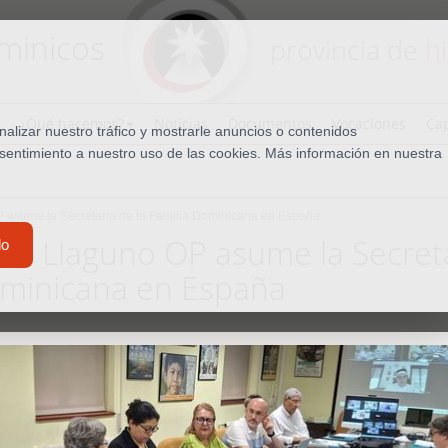
minicos
provincia de
h
¿Qué hacemos?
Noticias
Documentos
Vocaciones
Cap
lizar nuestro tráfico y mostrarle anuncios o contenidos
nsentimiento a nuestro uso de las cookies. Más información en nuestra
 asume la Secretaría de la Familia Dominicana en España
de Llaguno OP asume la Secret
do
ominicana en España