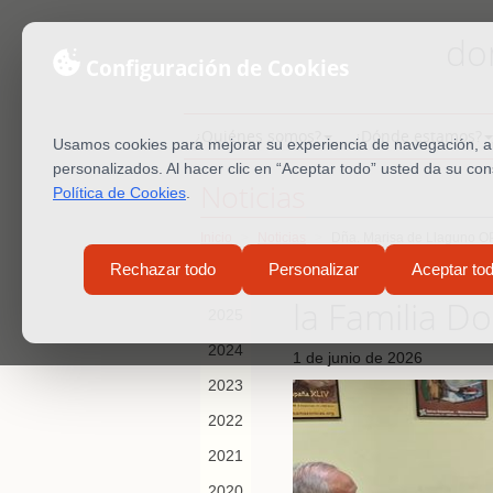
do
Configuración de Cookies
¿Quiénes somos?
¿Dónde estamos?
Usamos cookies para mejorar su experiencia de navegación, ana
personalizados. Al hacer clic en “Aceptar todo” usted da su co
Noticias
Política de Cookies
.
Inicio
Noticias
Dña. Marisa de Llaguno OP
Dña. Marisa 
Rechazar todo
Personalizar
Aceptar to
2026
la Familia D
2025
2024
1 de junio de 2026
2023
2022
2021
2020