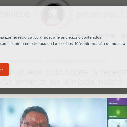
minicos
provincia de
h
¿Qué hacemos?
Noticias
Documentos
Vocaciones
Cap
lizar nuestro tráfico y mostrarle anuncios o contenidos
nsentimiento a nuestro uso de las cookies. Más información en nuestra
iclo sobre la recepción de la Escuela de Salamanca en la modernidad
ia un nuevo ciclo sobre la recep
do
de Salamanca en la modernidad