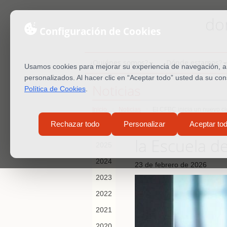
do
Configuración de Cookies
¿Quiénes somos?
¿Dónde estamos?
Usamos cookies para mejorar su experiencia de navegación, ana
personalizados. Al hacer clic en “Aceptar todo” usted da su co
Noticias
Política de Cookies
.
Inicio
Noticias
El CFBC inicia un nuevo c
El CFBC inic
Rechazar todo
Personalizar
Aceptar to
2026
la Escuela 
2025
2024
23 de febrero de 2026
2023
2022
2021
2020