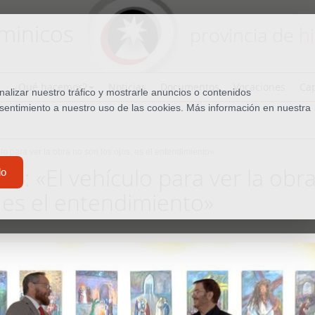
minicos
provincia de
h
¿Qué hacemos?
Noticias
Documentos
Vocaciones
Cap
lizar nuestro tráfico y mostrarle anuncios o contenidos
nsentimiento a nuestro uso de las cookies. Más información en nuestra
lo para ver la obra no son los ojos, es el entendimiento»
ll: «El vehículo para ver la obr
do
, es el entendimiento»