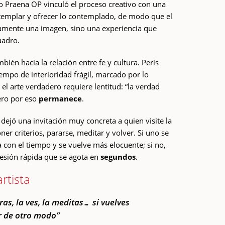
io Praena OP vinculó el proceso creativo con una
templar y ofrecer lo contemplado, de modo que el
amente una imagen, sino una experiencia que
uadro.
ién hacia la relación entre fe y cultura. Peris
iempo de interioridad frágil, marcado por lo
 el arte verdadero requiere lentitud: “la verdad
pero por eso
permanece
.
 dejó una invitación muy concreta a quien visite la
er criterios, pararse, meditar y volver. Si uno se
a con el tiempo y se vuelve más elocuente; si no,
esión rápida que se agota en
segundos
.
artista
iras, la ves, la meditas… si vuelves
r de otro modo”