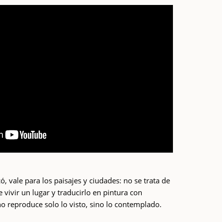
, vale para los paisajes y ciudades: no se trata de
e vivir un lugar y traducirlo en pintura con
 no reproduce solo lo visto, sino lo contemplado.