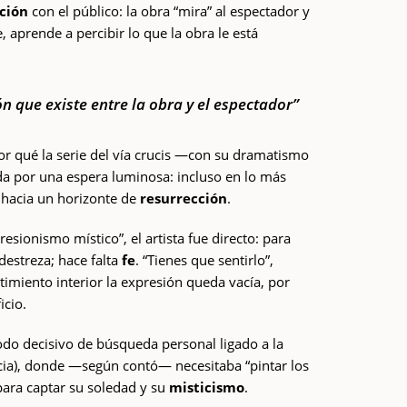
ción
con el público: la obra “mira” al espectador y
e, aprende a percibir lo que la obra le está
n que existe entre la obra y el espectador”
or qué la serie del vía crucis —con su dramatismo
da por una espera luminosa: incluso en lo más
a hacia un horizonte de
resurrección
.
esionismo místico”, el artista fue directo: para
 destreza; hace falta
fe
. “Tienes que sentirlo”,
ntimiento interior la expresión queda vacía, por
icio.
do decisivo de búsqueda personal ligado a la
ncia), donde —según contó— necesitaba “pintar los
 para captar su soledad y su
misticismo
.