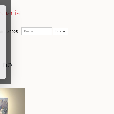
ispania
ítulo 2025
Buscar
a no