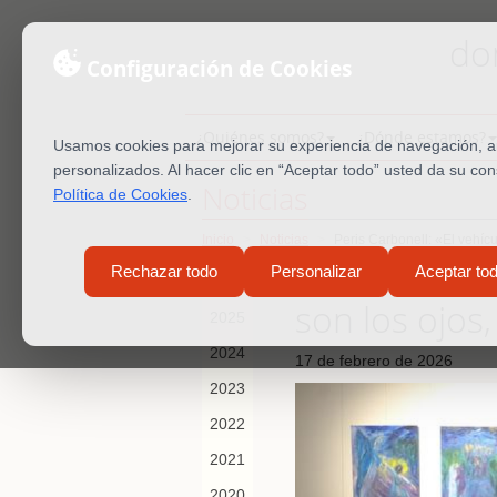
do
Configuración de Cookies
¿Quiénes somos?
¿Dónde estamos?
Usamos cookies para mejorar su experiencia de navegación, ana
personalizados. Al hacer clic en “Aceptar todo” usted da su co
Noticias
Política de Cookies
.
Inicio
Noticias
Peris Carbonell: «El vehícu
Peris Carbone
Rechazar todo
Personalizar
Aceptar to
2026
son los ojos
2025
2024
17 de febrero de 2026
2023
2022
2021
2020