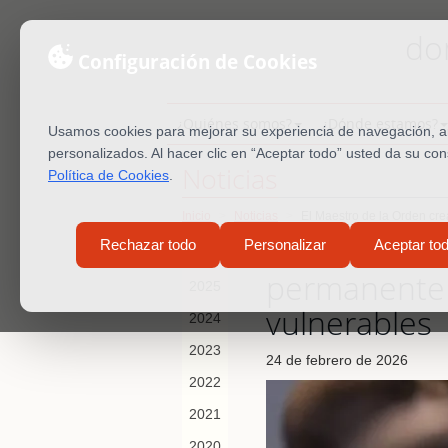
do
Configuración de Cookies
¿Quiénes somos?
¿Dónde estamos?
Usamos cookies para mejorar su experiencia de navegación, ana
personalizados. Al hacer clic en “Aceptar todo” usted da su co
Noticias
Política de Cookies
.
Inicio
Noticias
El Maestro de la Orden cr
El Maestro d
Rechazar todo
Personalizar
Aceptar to
2026
permanente 
2025
vulnerables
2024
2023
24 de febrero de 2026
2022
2021
2020