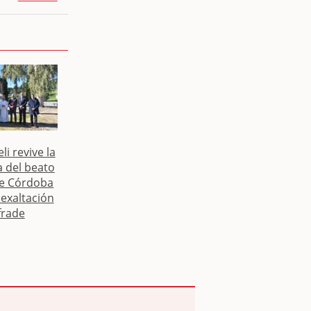
li revive la
 del beato
de Córdoba
exaltación
frade