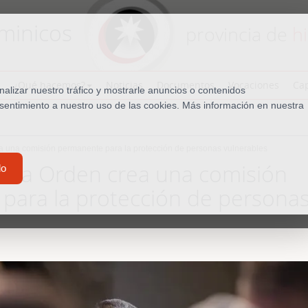
minicos
provincia de
h
¿Qué hacemos?
Noticias
Documentos
Vocaciones
Cap
lizar nuestro tráfico y mostrarle anuncios o contenidos
nsentimiento a nuestro uso de las cookies. Más información en nuestra
ea una comisión permanente para la protección de personas vulnerables
e la Orden crea una comisión
do
para la protección de persona