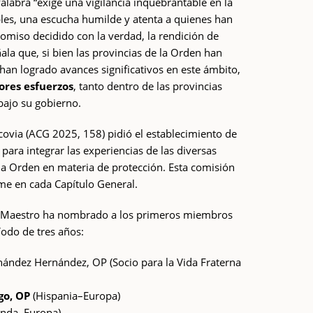
labra “exige una vigilancia inquebrantable en la
bles, una escucha humilde y atenta a quienes han
omiso decidido con la verdad, la rendición de
ñala que, si bien las provincias de la Orden han
han logrado avances significativos en este ámbito,
ores esfuerzos
, tanto dentro de las provincias
bajo su gobierno.
covia (ACG 2025, 158) pidió el establecimiento de
ara integrar las experiencias de las diversas
 la Orden en materia de protección. Esta comisión
me en cada Capítulo General.
el Maestro ha nombrado a los primeros miembros
íodo de tres años:
nández Hernández, OP (Socio para la Vida Fraterna
ego, OP
(Hispania–Europa)
landa–Europa)