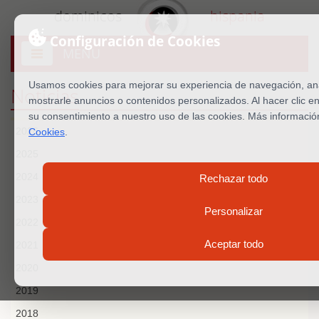
dominicos
hispania
Configuración de Cookies
MENU
Abrir
menú
Usamos cookies para mejorar su experiencia de navegación, anal
Noticias
mostrarle anuncios o contenidos personalizados. Al hacer clic e
su consentimiento a nuestro uso de las cookies. Más informaci
2026
Cookies
.
2025
2024
Rechazar todo
2023
Personalizar
2022
Aceptar todo
2021
2020
2019
2018