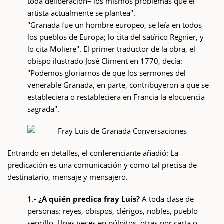
toda deliberación– los mismos problemas que el
artista actualmente se plantea".
"Granada fue un hombre europeo, se leía en todos
los pueblos de Europa; lo cita del satírico Regnier, y
lo cita Moliere". El primer traductor de la obra, el
obispo ilustrado José Climent en 1770, decía:
"Podemos gloriarnos de que los sermones del
venerable Granada, en parte, contribuyeron a que se
estableciera o restableciera en Francia la elocuencia
sagrada".
Entrando en detalles, el conferenciante añadió: La
predicación es una comunicación y como tal precisa de
destinatario, mensaje y mensajero.
1.-
¿A quién predica fray Luis?
A toda clase de
personas: reyes, obispos, clérigos, nobles, pueblo
sencillo. Unas veces en púlpitos, otras por carta o