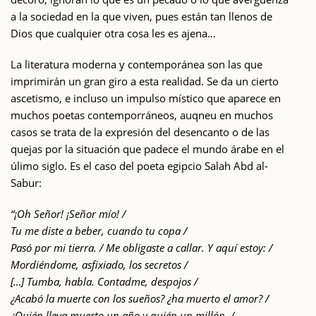
a la sociedad en la que viven, pues están tan llenos de
Dios que cualquier otra cosa les es ajena…
La literatura moderna y contemporánea son las que
imprimirán un gran giro a esta realidad. Se da un cierto
ascetismo, e incluso un impulso místico que aparece en
muchos poetas contemporráneos, auqneu en muchos
casos se trata de la expresión del desencanto o de las
quejas por la situación que padece el mundo árabe en el
úlimo siglo. Es el caso del poeta egipcio Salah Abd al-
Sabur:
“¡Oh Señor! ¡Señor mío! /
Tu me diste a beber, cuando tu copa /
Pasó por mi tierra. / Me obligaste a callar. Y aquí estoy: /
Mordiéndome, asfixiado, los secretos /
[…] Tumba, habla. Contadme, despojos /
¿Acabó la muerte con los sueños? ¿ha muerto el amor? /
¿Quién lleva muerto un año y quién un millón, /