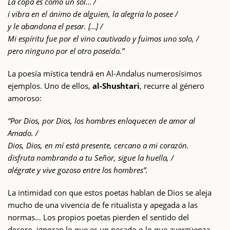
La copa es como un sol… /
i vibra en el ánimo de alguien, la alegría lo posee /
y le abandona el pesar. […] /
Mi espíritu fue por el vino cautivado y fuimos uno solo, /
pero ninguno por el otro poseído.”
La poesía mística tendrá en Al-Andalus numerosísimos
ejemplos. Uno de ellos,
al-Shushtari
, recurre al género
amoroso:
“Por Dios, por Dios, los hombres enloquecen de amor al
Amado. /
Dios, Dios, en mí está presente, cercano a mi corazón.
disfruta nombrando a tu Señor, sigue la huella, /
alégrate y vive gozoso entre los hombres”.
La intimidad con que estos poetas hablan de Dios se aleja
mucho de una vivencia de fe ritualista y apegada a las
normas… Los propios poetas pierden el sentido del
decoro, ignoran lo que es un pecado o lo que avergüenza