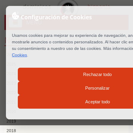
dominicos
hispania
Configuración de Cookies
MENU
Abrir
menú
Usamos cookies para mejorar su experiencia de navegación, anal
Noticias
mostrarle anuncios o contenidos personalizados. Al hacer clic e
su consentimiento a nuestro uso de las cookies. Más informaci
2026
Cookies
.
2025
2024
Rechazar todo
2023
Personalizar
2022
Aceptar todo
2021
2020
2019
2018