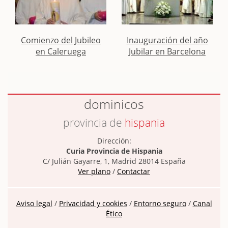
Comienzo del Jubileo
Inauguración del año
en Caleruega
Jubilar en Barcelona
dominicos
provincia de
hispania
Dirección:
Curia Provincia de Hispania
C/ Julián Gayarre, 1, Madrid 28014 España
Ver plano
/
Contactar
Aviso legal
/
Privacidad y cookies
/
Entorno seguro
/
Canal
Ético