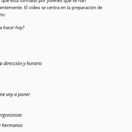
s, que está formado por jóvenes que se han
entemente. El vídeo se centra en la preparación de
to:
 a hacer hoy?
 dirección y horario
 me voy a poner
vergonzosas
 y hermanos