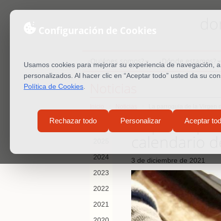
do
Configuración de Cookies
¿Quiénes somos?
¿Dónde estamos?
Usamos cookies para mejorar su experiencia de navegación, ana
personalizados. Al hacer clic en “Aceptar todo” usted da su co
Noticias
Política de Cookies
.
Inicio
Noticias
La parroquia de la Virgen 
La parroquia
Rechazar todo
Personalizar
Aceptar to
2026
calendario d
2025
2024
3 de diciembre de 2021
2023
2022
2021
2020