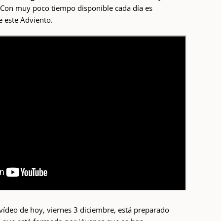
. Con muy poco tiempo disponible cada día es
e este Adviento.
 vídeo de hoy, viernes 3 diciembre, está preparado