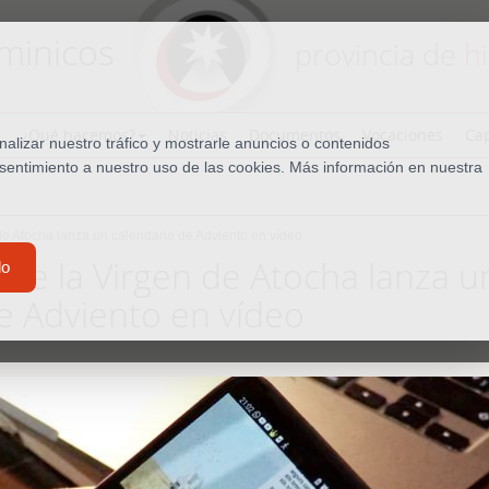
minicos
provincia de
h
¿Qué hacemos?
Noticias
Documentos
Vocaciones
Cap
lizar nuestro tráfico y mostrarle anuncios o contenidos
nsentimiento a nuestro uso de las cookies. Más información en nuestra
de Atocha lanza un calendario de Adviento en vídeo
 de la Virgen de Atocha lanza u
do
e Adviento en vídeo