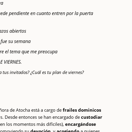
ea
uede pendiente en cuanto entren por la puerta
razos abiertos
l fue su semana
bre el tema que me preocupa
DE VIERNES.
a tus invitados? ¿Cuál es tu plan de viernes?
ñora de Atocha está a cargo de
frailes dominicos
los. Desde entonces se han encargado de
custodiar
en los momentos más difíciles),
encargándose
romoviendo su
devoción
, y
acogiendo
a quienes