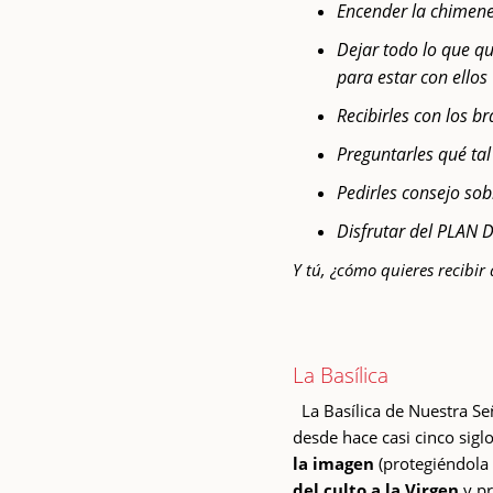
Encender la chimen
Dejar todo lo que q
para estar con ellos
Recibirles con los b
Preguntarles qué ta
Pedirles consejo so
Disfrutar del PLAN 
Y tú, ¿cómo quieres recibir 
La Basílica
La Basílica de Nuestra Se
desde hace casi cinco sig
la imagen
(protegiéndola 
del culto a la Virgen
y p