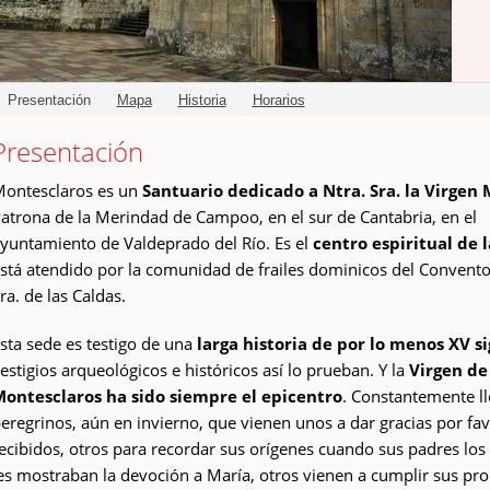
Presentación
Mapa
Historia
Horarios
Presentación
ontesclaros es un
Santuario dedicado a Ntra. Sra. la Virgen 
atrona de la Merindad de Campoo, en el sur de Cantabria, en el
yuntamiento de Valdeprado del Río. Es el
centro espiritual de 
stá atendido por la comunidad de frailes dominicos del Convento
ra. de las Caldas.
sta sede es testigo de una
larga historia de por lo menos XV si
estigios arqueológicos e históricos así lo prueban. Y la
Virgen de
ontesclaros ha sido siempre el epicentro
. Constantemente l
eregrinos, aún en invierno, que vienen unos a dar gracias por fa
ecibidos, otros para recordar sus orígenes cuando sus padres los 
es mostraban la devoción a María, otros vienen a cumplir sus pr