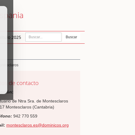
ispania
ítulo 2025
Buscar
ontesclaros
tos de contacto
ección:
tuario de Ntra Sra. de Montesclaros
17 Montesclaros (Cantabria)
éfono:
942 770 559
il:
montesclaros.es@dominicos.org