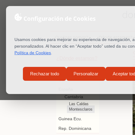
do
Configuración de Cookies
¿Quiénes somos?
¿Dónde estamos?
Usamos cookies para mejorar su experiencia de navegación, ana
personalizados. Al hacer clic en “Aceptar todo” usted da su co
Política de Cookies
.
¿Dónde estamos?
I
Cono Sur
Rechazar todo
Personalizar
Aceptar to
Cuba
España
Cantabria
Las Caldas
Montesclaros
Guinea Ecu.
Rep. Dominicana