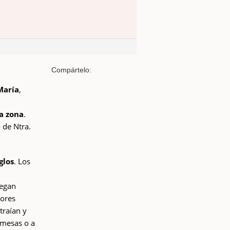
Compártelo:
María
,
la zona
.
 de Ntra.
glos
. Los
legan
vores
traían y
omesas o a