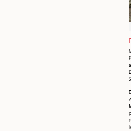
M
P
a
E
S
E
v
M
p
r
l