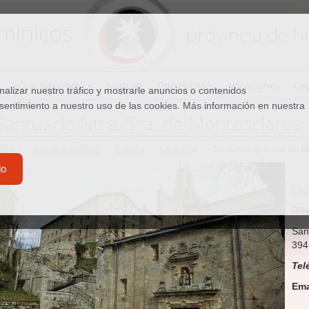
minicos
provincia de
h
¿Qué hacemos?
Noticias
Documentos
Vocaciones
Cap
lizar nuestro tráfico y mostrarle anuncios o contenidos
nsentimiento a nuestro uso de las cookies. Más información en nuestra
Santuario Ntra. Sra. de Montesclaros
nicio
¿Dónde estamos?
España
Cantabria
Santuario Ntra. Sra. de M
do
Da
Dir
San
394
Tel
Ema