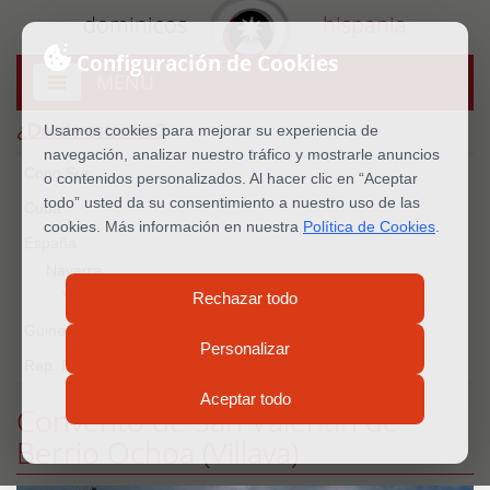
dominicos
hispania
Configuración de Cookies
MENU
Abrir
menú
¿Dónde estamos?
Usamos cookies para mejorar su experiencia de
navegación, analizar nuestro tráfico y mostrarle anuncios
Cono Sur
o contenidos personalizados. Al hacer clic en “Aceptar
todo” usted da su consentimiento a nuestro uso de las
Cuba
cookies. Más información en nuestra
Política de Cookies
.
España
Navarra
Villava
Rechazar todo
Guinea Ecu.
Personalizar
Rep. Dominicana
Aceptar todo
Convento de San Valentín de
Berrio Ochoa (Villava)