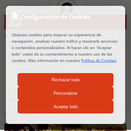
dominicos
hispania
Configuración de Cookies
MENU
Abrir
menú
¿Qué hacemos?
Usamos cookies para mejorar su experiencia de
navegación, analizar nuestro tráfico y mostrarle anuncios
Arte y artistas
o contenidos personalizados. Al hacer clic en “Aceptar
todo” usted da su consentimiento a nuestro uso de las
Instituciones
cookies. Más información en nuestra
Política de Cookies
.
Bibliotecas
Biblioteca Libro Histórico
Biblioteca de Salamanca
Rechazar todo
Biblioteca de Valladolid
Biblioteca de Caleruega
Biblioteca de Torrent
Personalizar
Publicaciones
Aceptar todo
Biblioteca de Libro Histórico