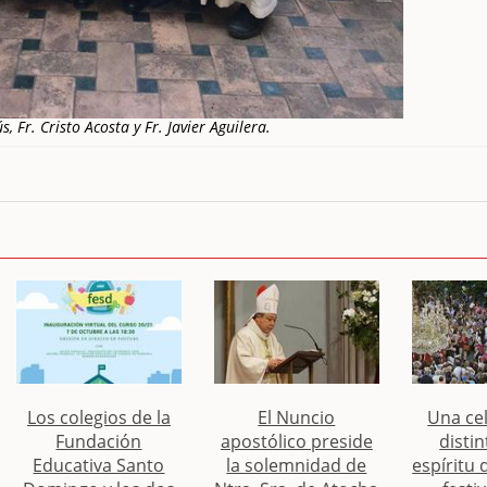
s, Fr. Cristo Acosta y Fr. Javier Aguilera.
Los colegios de la
El Nuncio
Una ce
Fundación
apostólico preside
distin
Educativa Santo
la solemnidad de
espíritu 