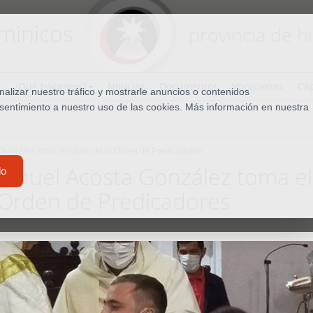
minicos
provincia de
h
¿Qué hacemos?
Noticias
Documentos
Vocaciones
Cap
lizar nuestro tráfico y mostrarle anuncios o contenidos
nsentimiento a nuestro uso de las cookies. Más información en nuestra
 González toma el hábito de la Orden de Predicadores
Manuel Acosta González toma el
do
 Orden de Predicadores