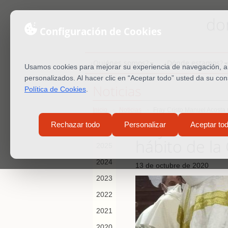
do
Configuración de Cookies
¿Quiénes somos?
¿Dónde estamos?
Usamos cookies para mejorar su experiencia de navegación, ana
personalizados. Al hacer clic en “Aceptar todo” usted da su co
Noticias
Política de Cookies
.
Inicio
Noticias
Fray Cristo Manuel Acosta
Fray Cristo 
Rechazar todo
Personalizar
Aceptar to
2026
hábito de la
2025
2024
13 de octubre de 2020
2023
2022
2021
2020