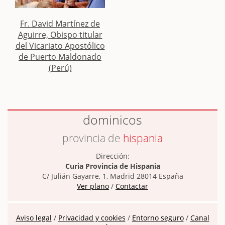
Fr. David Martínez de
Aguirre, Obispo titular
del Vicariato Apostólico
de Puerto Maldonado
(Perú)
dominicos
provincia de
hispania
Dirección:
Curia Provincia de Hispania
C/ Julián Gayarre, 1, Madrid 28014 España
Ver plano
/
Contactar
Aviso legal
/
Privacidad y cookies
/
Entorno seguro
/
Canal