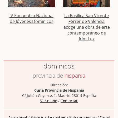
IV Encuentro Nacional
La Basílica San Vicente
de Jóvenes Dominicos
Ferrer de Valencia
acoge una obra de arte
contemporáneo de
Irim Lux
dominicos
provincia de
hispania
Dirección:
Curia Provincia de Hispania
C/ Julián Gayarre, 1, Madrid 28014 España
Ver plano
/
Contactar
Aviso legal
/
Privacidad y cookies
/
Entorno seguro
/
Canal