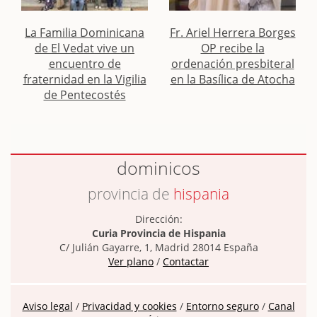
La Familia Dominicana
Fr. Ariel Herrera Borges
de El Vedat vive un
OP recibe la
encuentro de
ordenación presbiteral
fraternidad en la Vigilia
en la Basílica de Atocha
de Pentecostés
dominicos
provincia de
hispania
Dirección:
Curia Provincia de Hispania
C/ Julián Gayarre, 1, Madrid 28014 España
Ver plano
/
Contactar
Aviso legal
/
Privacidad y cookies
/
Entorno seguro
/
Canal