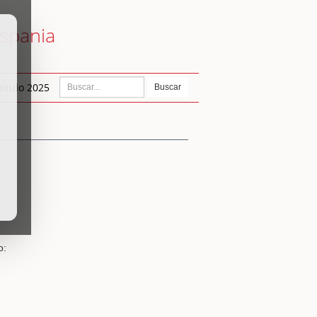
ispania
ítulo 2025
Buscar
o: