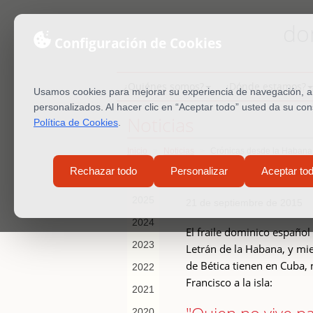
do
Configuración de Cookies
¿Quiénes somos?
¿Dónde estamos?
Usamos cookies para mejorar su experiencia de navegación, ana
personalizados. Al hacer clic en “Aceptar todo” usted da su co
Noticias
Política de Cookies
.
Inicio
Noticias
Crónicas desde la Habana
Crónicas de
Rechazar todo
Personalizar
Aceptar to
2026
2025
21 de septiembre de 2015
2024
El fraile dominico español
2023
Letrán de la Habana, y mi
de Bética tienen en Cuba, 
2022
Francisco a la isla:
2021
2020