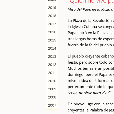
"Quien no vive par
2019
Misa del Papa en la Plaza d
2018
La Plaza de la Revolución
2017
la Iglesia Cubana se congr
2016
Papa entró en la Plaza a la
tras largas horas de esper
2015
fuerza de la fe del pueblo
2014
El pueblo creyente cubano 
2013
fiesta, pero sobre todo con
2012
Muchos temas eran posible
2011
domingo; pero el Papa se c
misma idea de 5 formas di
2010
perfectamente todo lo que
2009
servir, no sirve para vivir".
2008
De nuevo jugó con la senci
2007
creyentes la Palabra de J