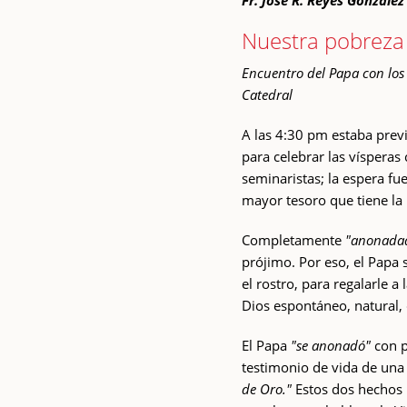
Fr. José R. Reyes González
Nuestra pobreza 
Encuentro del Papa con los r
Catedral
A las 4:30 pm estaba previ
para celebrar las vísperas 
seminaristas; la espera fu
mayor tesoro que tiene la I
Completamente
"anonada
prójimo. Por eso, el Papa 
el rostro, para regalarle a
Dios espontáneo, natural, 
El Papa
"se anonadó"
con p
testimonio de vida de una 
de Oro."
Estos dos hechos 