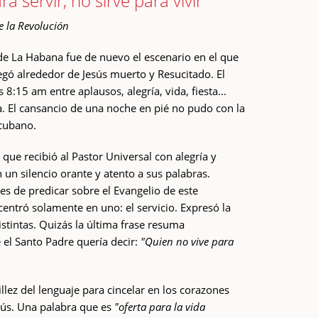
a servir, no sirve para vivir"
e la Revolución
 de La Habana fue de nuevo el escenario en el que
egó alrededor de Jesús muerto y Resucitado. El
s 8:15 am entre aplausos, alegría, vida, fiesta...
a. El cansancio de una noche en pié no pudo con la
 cubano.
que recibió al Pastor Universal con alegría y
 un silencio orante y atento a sus palabras.
s de predicar sobre el Evangelio de este
entró solamente en uno: el servicio. Expresó la
stintas. Quizás la última frase resuma
 el Santo Padre quería decir:
"Quien no vive para
llez del lenguaje para cincelar en los corazones
esús. Una palabra que es
"oferta para la vida