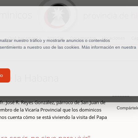
minicos
provincia de
h
¿Qué hacemos?
Noticias
Documentos
Vocaciones
Cap
lizar nuestro tráfico y mostrarle anuncios o contenidos
nsentimiento a nuestro uso de las cookies. Más información en nuestra
sde la Habana
do
=======
 fr. José R. Reyes González, párroco de San Juan de
Compártel
embro de la Vicaría Provincial que los dominicos
nos cuenta cómo se está viviendo la visita del Papa