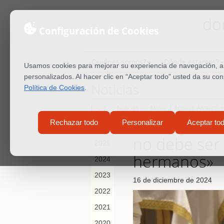
do
Configuración de Cookies
¿Quiénes somos?
¿Dónde estamos?
Usamos cookies para mejorar su experiencia de navegación, ana
personalizados. Al hacer clic en “Aceptar todo” usted da su co
Noticias
Política de Cookies
.
Inicio
Noticias
Mons. J. Antonio Álvarez: «
Mons. J. Anto
Rechazar todo
Personalizar
Aceptar to
2026
no debe ser o
2025
hermanos»
2024
2023
16 de diciembre de 2024
2022
2021
2020