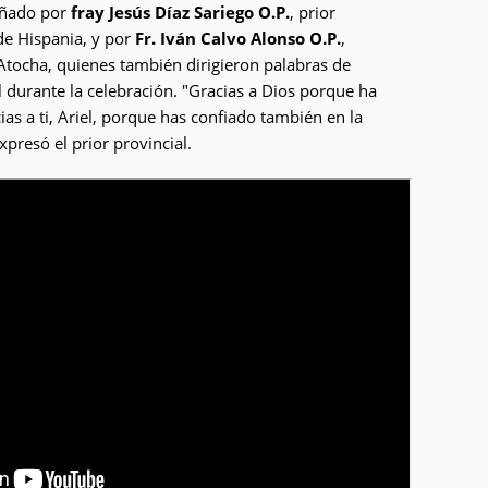
añado por
fray Jesús Díaz Sariego O.P.
, prior
 de Hispania, y por
Fr. Iván Calvo Alonso O.P.
,
Atocha, quienes también dirigieron palabras de
el durante la celebración. "Gracias a Dios porque ha
acias a ti, Ariel, porque has confiado también en la
expresó el prior provincial.