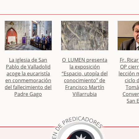
La iglesia de San
O_LUMEN presenta
Fr. Rica
Pablo de Valladolid
la exposición
OP cier
acoge la eucaristía
“Espacio, utopía del
lección m
en conmemoración
conocimiento” de
ciclo 
del fallecimiento del
Francisco Martín
Tomás
Padre Gago
Villarrubia
Conver
San 