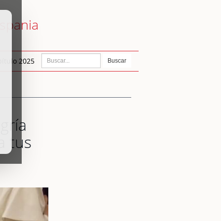
ispania
ítulo 2025
Buscar
»
gría
a tus