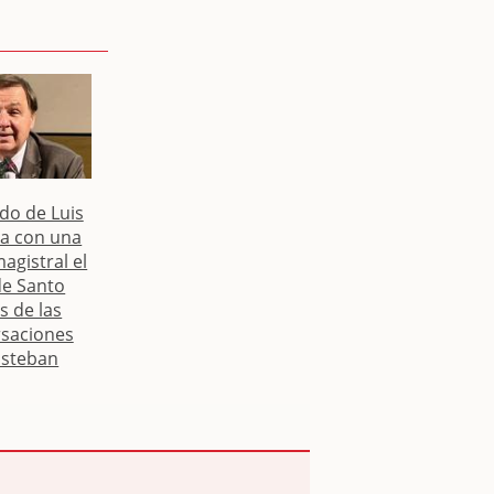
rdo de Luis
ra con una
agistral el
de Santo
 de las
saciones
Esteban