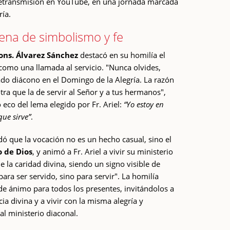
 retransmisión en YouTube, en una jornada marcada
ría.
ena de simbolismo y fe
ns. Álvarez Sánchez
destacó en su homilía el
como una llamada al servicio. "Nunca olvides,
ado diácono en el Domingo de la Alegría. La razón
tra que la de servir al Señor y a tus hermanos",
 eco del lema elegido por Fr. Ariel:
“Yo estoy en
ue sirve”
.
 que la vocación no es un hecho casual, sino el
 de Dios
, y animó a Fr. Ariel a vivir su ministerio
la caridad divina, siendo un signo visible de
para ser servido, sino para servir". La homilía
de ánimo para todos los presentes, invitándolos a
ia divina y a vivir con la misma alegría y
al ministerio diaconal.