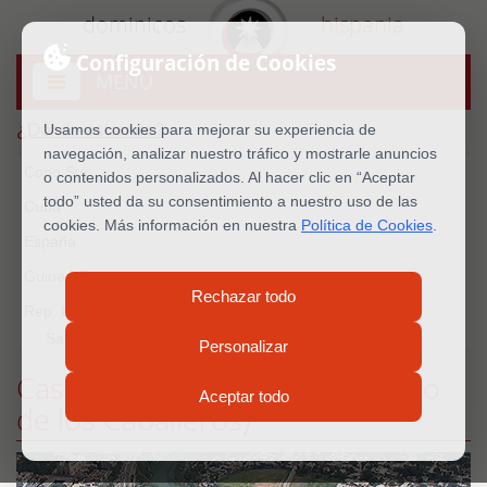
dominicos
hispania
Configuración de Cookies
MENU
Abrir
menú
¿Dónde estamos?
Usamos cookies para mejorar su experiencia de
navegación, analizar nuestro tráfico y mostrarle anuncios
Cono Sur
o contenidos personalizados. Al hacer clic en “Aceptar
todo” usted da su consentimiento a nuestro uso de las
Cuba
cookies. Más información en nuestra
Política de Cookies
.
España
Guinea Ecu.
Rechazar todo
Rep. Dominicana
Santiago de los Caballeros
Personalizar
Casa Sta Rosa de Lima (Santiago
Aceptar todo
de los Caballeros)