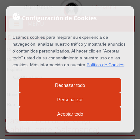
dominicos
hispania
Configuración de Cookies
MENU
Abrir
menú
¿Dónde estamos?
Usamos cookies para mejorar su experiencia de
navegación, analizar nuestro tráfico y mostrarle anuncios
Cono Sur
o contenidos personalizados. Al hacer clic en “Aceptar
todo” usted da su consentimiento a nuestro uso de las
Cuba
cookies. Más información en nuestra
Política de Cookies
.
España
Castilla y León
Babilafuente
Rechazar todo
Guinea Ecu.
Personalizar
Rep. Dominicana
Aceptar todo
Casa Virgen de la Vega-
Babilafuente (Salamanca)