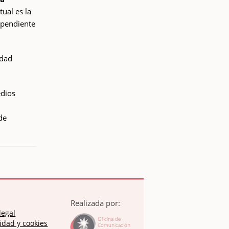
tual es la
ependiente
idad
dios
de
Realizada por:
legal
idad y cookies