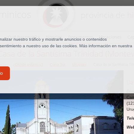
minicos
provincia de
h
¿Qué hacemos?
Noticias
Documentos
Vocaciones
Cap
lizar nuestro tráfico y mostrarle anuncios o contenidos
nsentimiento a nuestro uso de las cookies. Más información en nuestra
Casa de la Santísima Trinidad (Montev
nicio
¿Dónde estamos?
Cono Sur
Uruguay
Casa de la Santísima Tr
do
Da
Dir
Cam
(12
Uru
Tel
We