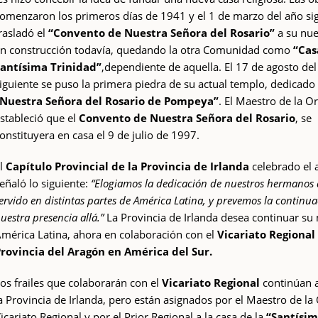
omenzaron los primeros días de 1941 y el 1 de marzo del año sig
rasladó el
“Convento de Nuestra Señora del Rosario”
a su nue
n construcción todavía, quedando la otra Comunidad como
“Cas
antísima Trinidad”
,dependiente de aquella. El 17 de agosto del
iguiente se puso la primera piedra de su actual templo, dedicado
Nuestra Señora del Rosario de Pompeya”
. El Maestro de la O
stableció que el
Convento de Nuestra Señora del Rosario
, se
onstituyera en casa el 9 de julio de 1997.
l
Capítulo Provincial de la Provincia de Irlanda
celebrado el 
eñaló lo siguiente:
“Elogiamos la dedicación de nuestros hermanos
ervido en distintas partes de América Latina, y prevemos la continu
uestra presencia allá.”
La Provincia de Irlanda desea continuar su
mérica Latina, ahora en colaboración con el
Vicariato Regional 
rovincia del Aragón en América del Sur.
os frailes que colaborarán con el
Vicariato Regional
continúan a
a Provincia de Irlanda, pero están asignados por el Maestro de la
icariato Regional y por el Prior Regional a la casa de la
“Santísim