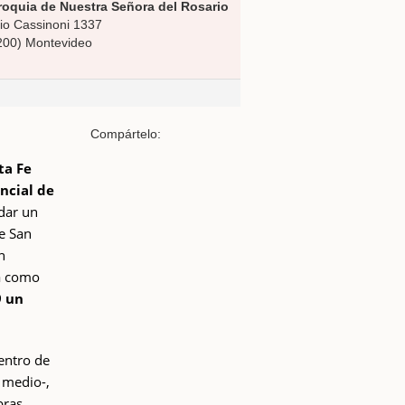
roquia de Nuestra Señora del Rosario
io Cassinoni 1337
200) Montevideo
Compártelo:
ta Fe
ncial de
dar un
de San
n
la como
 un
entro de
y medio-,
bras