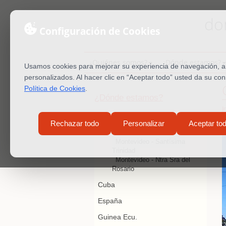
do
Configuración de Cookies
¿Quiénes somos?
¿Dónde estamos?
Usamos cookies para mejorar su experiencia de navegación, ana
personalizados. Al hacer clic en “Aceptar todo” usted da su co
Política de Cookies
.
¿Dónde estamos?
I
Cono Sur
Rechazar todo
Personalizar
Aceptar to
Uruguay
Montevideo - Santísima
Trinidad
Montevideo - Ntra Sra del
Rosario
Cuba
España
Guinea Ecu.