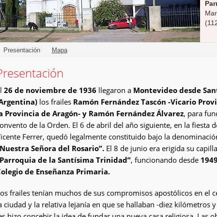
Par
Mar
(11
Presentación
Mapa
Presentación
l
26 de noviembre de 1936
llegaron a
Montevideo desde San
Argentina)
los frailes
Ramón Fernández Tascón -Vicario Provi
a Provincia de Aragón- y Ramón Fernández Álvarez
, para fun
onvento de la Orden. El 6 de abril del año siguiente, en la fiesta 
icente Ferrer, quedó legalmente constituido bajo la denominació
Nuestra Señora del Rosario”.
El 8 de junio era erigida su capil
Parroquia de la Santísima Trinidad”
, funcionando desde
1949
olegio de Enseñanza Primaria.
os frailes tenían muchos de sus compromisos apostólicos en el c
a ciudad y la relativa lejanía en que se hallaban -diez kilómetros 
es hizo concebir la idea de fundar una nueva casa religiosa. Las o