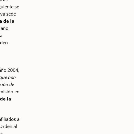
uiente se
va sede
a de la
 año
 a
rden
año 2004,
 que han
ación de
 misión en
de la
filiados a
 Orden al
a