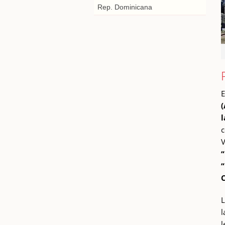
Rep. Dominicana
E
(
l
c
V
“
“
C
L
l
l