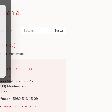
ispania
ítulo 2025
Buscar
ideo)
inidad (Montevideo)
tos de contacto
ección
ino Maldonado 5842
100) Montevideo
guay
éfono:
+5982 513 15 09
b:
www.dominicosvam.org