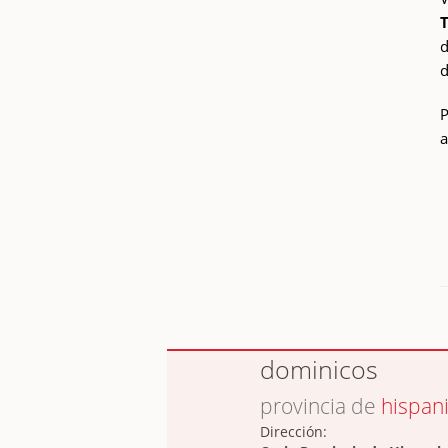
T
d
d
P
a
dominicos
provincia de
hispan
Dirección: