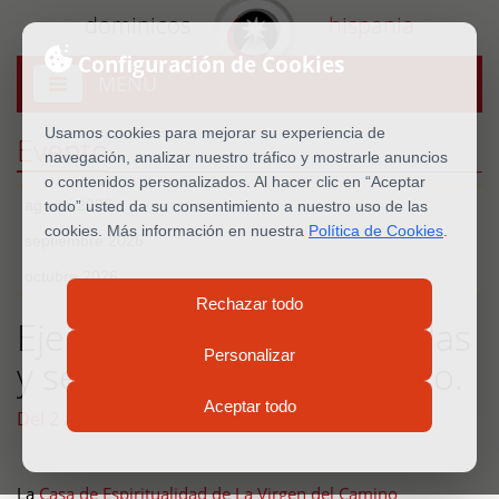
dominicos
hispania
Configuración de Cookies
MENU
Abrir
menú
Usamos cookies para mejorar su experiencia de
Evento
navegación, analizar nuestro tráfico y mostrarle anuncios
o contenidos personalizados. Al hacer clic en “Aceptar
agosto 2026
todo” usted da su consentimiento a nuestro uso de las
cookies. Más información en nuestra
Política de Cookies
.
septiembre 2026
octubre 2026
Rechazar todo
Ejercicios. Identidad, heridas
Personalizar
y seguimiento de Jesucristo.
Aceptar todo
Del 2 al 9 de julio de 2026
La
Casa de Espiritualidad de La Virgen del Camino