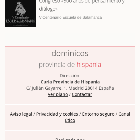
Congreso «500 años de pensamiento y
diálogo»
V Centenario Escuela de Salamanca
dominicos
provincia de
hispania
Dirección:
Curia Provincia de Hispania
C/ Julián Gayarre, 1, Madrid 28014 España
Ver plano
/
Contactar
Aviso legal
/
Privacidad y cookies
/
Entorno seguro
/
Canal
Ético