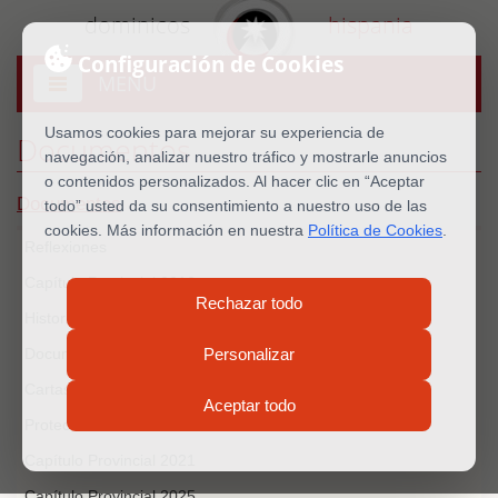
dominicos
hispania
Configuración de Cookies
MENU
Abrir
menú
Usamos cookies para mejorar su experiencia de
Documentos
navegación, analizar nuestro tráfico y mostrarle anuncios
o contenidos personalizados. Al hacer clic en “Aceptar
Documentos
todo” usted da su consentimiento a nuestro uso de las
cookies. Más información en nuestra
Política de Cookies
.
Reflexiones
Capítulo Provincial 2016
Rechazar todo
Historia
Documentos oficiales
Personalizar
Cartas del Prior Provincial
Aceptar todo
Protección menores
Capítulo Provincial 2021
Capítulo Provincial 2025