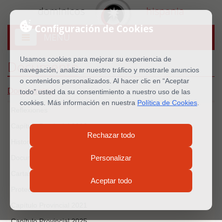
dominicos
hispania
Configuración de Cookies
MENU
Abrir
menú
Usamos cookies para mejorar su experiencia de
Documento
navegación, analizar nuestro tráfico y mostrarle anuncios
o contenidos personalizados. Al hacer clic en “Aceptar
Documentos
todo” usted da su consentimiento a nuestro uso de las
cookies. Más información en nuestra
Política de Cookies
.
Reflexiones
Capítulo Provincial 2016
Rechazar todo
Historia
Documentos oficiales
Personalizar
Cartas del Prior Provincial
Aceptar todo
Protección menores
Capítulo Provincial 2021
Capítulo Provincial 2025