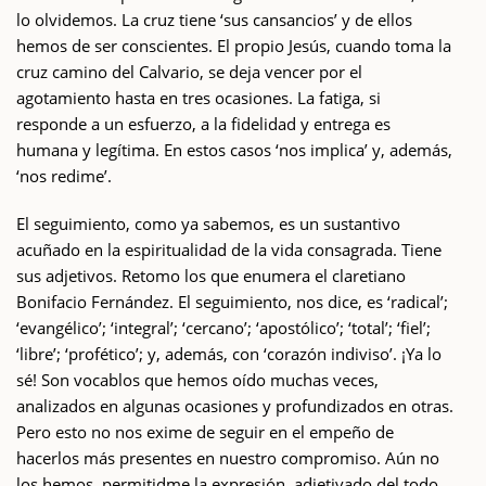
lo olvidemos. La cruz tiene ‘sus cansancios’ y de ellos
hemos de ser conscientes. El propio Jesús, cuando toma la
cruz camino del Calvario, se deja vencer por el
agotamiento hasta en tres ocasiones. La fatiga, si
responde a un esfuerzo, a la fidelidad y entrega es
humana y legítima. En estos casos ‘nos implica’ y, además,
‘nos redime’.
El seguimiento, como ya sabemos, es un sustantivo
acuñado en la espiritualidad de la vida consagrada. Tiene
sus adjetivos. Retomo los que enumera el claretiano
Bonifacio Fernández. El seguimiento, nos dice, es ‘radical’;
‘evangélico’; ‘integral’; ‘cercano’; ‘apostólico’; ‘total’; ‘fiel’;
‘libre’; ‘profético’; y, además, con ‘corazón indiviso’. ¡Ya lo
sé! Son vocablos que hemos oído muchas veces,
analizados en algunas ocasiones y profundizados en otras.
Pero esto no nos exime de seguir en el empeño de
hacerlos más presentes en nuestro compromiso. Aún no
los hemos, permitidme la expresión, adjetivado del todo.