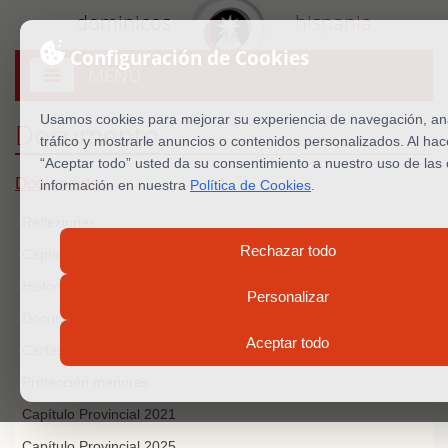
dominicos
hispania
Configuración de Cookies
MENU
Abrir
menú
Usamos cookies para mejorar su experiencia de navegación, ana
Documento
tráfico y mostrarle anuncios o contenidos personalizados. Al hace
“Aceptar todo” usted da su consentimiento a nuestro uso de las
Documentos
información en nuestra
Política de Cookies
.
Reflexiones
Rechazar todo
Capítulo Provincial 2016
Historia
Personalizar
Documentos oficiales
Aceptar todo
Cartas del Prior Provincial
Protección menores
Capítulo Provincial 2021
Capítulo Provincial 2025