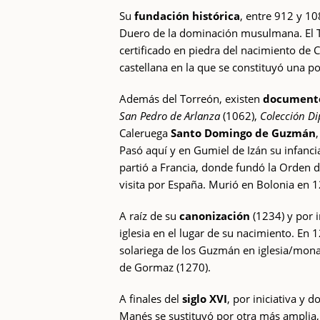
Su
fundación histórica
, entre 912 y 10
Duero de la dominación musulmana. El Tor
certificado en piedra del nacimiento de 
castellana en la que se constituyó una p
Además del Torreón, existen
documento
San Pedro de Arlanza
(1062),
Colección D
Caleruega
Santo Domingo de Guzmán
Pasó aquí y en Gumiel de Izán su infancia
partió a Francia, donde fundó la Orden 
visita por España. Murió en Bolonia en 
A raíz de su
canonización
(1234) y por 
iglesia en el lugar de su nacimiento. En 
solariega de los Guzmán en iglesia/mona
de Gormaz (1270).
A finales del
siglo XVI
, por iniciativa y 
Manés se sustituyó por otra más amplia, e