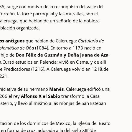
85, surge con motivo de la reconquista del valle del
reón, la torre parroquial y las murallas, son el
Caleruega, que hablan de un señorío de la nobleza
oblación organizada.
s antiguos
que hablan de Caleruega:
Cartulario de
iplomática de Oña
(1084). En torno a 1173 nació en
, hijo de
Don Félix de Guzmán y Doña Juana de Aza
.
.Cursó estudios en Palencia; vivió en Osma, y de allí
de Predicadores (1216). A Caleruega volvió en 1218,de
1221.
iniciativa de su hermano
Manés
, Caleruega edificó una
1266 el rey
Alfonso X el Sabio
transformó la Casa
sterio, y llevó al mismo a las monjas de San Esteban
dotación de los dominicos de México, la iglesia del Beato
n forma de cruz, adosada a la del siglo XIII (de